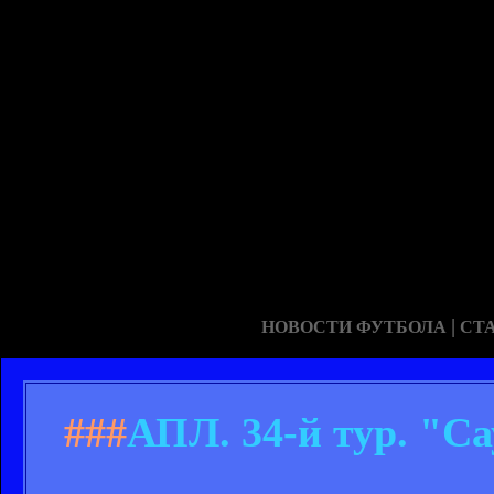
|
НОВОСТИ ФУТБОЛА
СТ
###
АПЛ. 34-й тур. "С