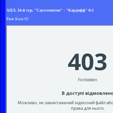
АПЛ. 34-й тур. "Саутгемптон" - "Кардифф" 0:1
Гол:
Кала 65