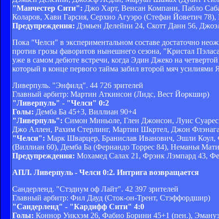
"Манчестер Сити":
Джо Харт, Венсан Компани, Пабло Саба
Коларов, Хави Гарсия, Серхио Агуэро (Стефан Йоветич 78),
Предупреждения:
Дэмьен Делейни 24, Скотт Данн 56, Джоэл
Пока "Челси" в экспериментальном составе достаточно неож
против грозы фаворитов нынешнего сезона, "Кристал Пэлас
уже в самом дебюте встречи, когда Эдин Джеко на четвертой
который в конце первого тайма забил второй мяч усилиями Я
Ливерпуль. "Энфилд". 44 726 зрителей
Главный арбитр: Мартин Аткинсон (Лидс, Вест Йоркшир)
"Ливерпуль" - "Челси" 0:2
Голы:
Демба Ба 45+3, Виллиан 90+4
"Ливерпуль":
Симон Миньоле, Глен Джонсон, Луис Суарес,
Джо Аллен, Рахим Стерлинг, Мартин Шкртел, Джон Флэнага
"Челси":
Марк Шварцер, Бранислав Иванович, Эшли Коул, 
(Виллиан 60), Демба Ба (Фернандо Торрес 84), Неманья Мат
Предупреждения:
Мохамед Салах 21, Фрэнк Лэмпард 43, Фе
АПЛ. Ливерпуль - Челси 0:2. Интрига возвращается
Сандерленд. "Стэдиум оф Лайт". 42 397 зрителей
Главный арбитр: Фил Дауд (Сток-он-Трент, Стэффордшир)
"Сандерленд" - "Кардифф Сити" 4:0
Голы:
Коннор Уикхэм 26, Фабио Борини 45+1 (пен.), Эману