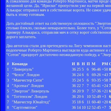
К сожалению для команды Роберто Мартинеса, матчи вроде 
желанной цели. Да, "Ириски" пропустили уже на первой мин
Алькарас отправил мяч в собственные ворота. Не самое удачн
быть к этому готовым.
Дать достойный ответ на собственную оплошность "Эвертону
столько блекло, сколько невыразительно. Более того, у "Сот
примеру Алькараса, отправляя мяч в сетку ворот собственн
дорого заплатить.
Два автогола стали для претендента на Лигу чемпионов нас
подопечные Роберто Мартинеса выглядели куда активнее и си
"Сотон" празднует достаточно неожиданную победу, а "Эвер
#
Команда
И
В
Н
П
М
РМ
1
"Ливерпуль"
36
25
5
6
96-46
+50
8
2
"Челси" Лондон
36
24
6
6
69-26
+43
7
3
"Манчестер Сити"
35
24
5
6
93-35
+58
7
4
"Арсенал" Лондон
36
22
7
7
65-41
+24
7
5
"Эвертон" Ливерпуль
36
20
9
7
57-36
+21
6
6
"Тоттенхэм" Лондон
36
20
6
10
52-49
+3
6
7
"Манчестер Юнайтед"
35
18
6
11
60-40
+20
6
8
"Саутгемптон"
36
14
10
12
52-45
+7
5