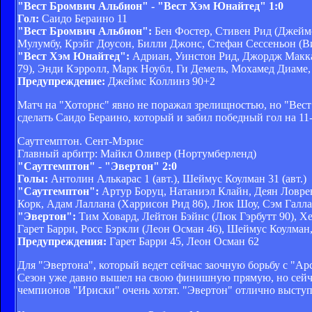
"Вест Бромвич Альбион" - "Вест Хэм Юнайтед" 1:0
Гол:
Саидо Бераино 11
"Вест Бромвич Альбион":
Бен Фостер, Стивен Рид (Джейм
Мулумбу, Крэйг Доусон, Билли Джонс, Стефан Сессеньон (Ви
"Вест Хэм Юнайтед":
Адриан, Уинстон Рид, Джордж Макка
79), Энди Кэрролл, Марк Ноубл, Ги Демель, Мохамед Диаме,
Предупреждение:
Джеймс Коллинз 90+2
Матч на "Хоторнс" явно не поражал зрелищностью, но "Вест
сделать Саидо Бераино, который и забил победный гол на 11
Саутгемптон. Сент-Мэрис
Главный арбитр: Майкл Оливер (Нортумберленд)
"Саутгемптон" - "Эвертон" 2:0
Голы:
Антолин Алькарас 1 (авт.), Шеймус Коулман 31 (авт.)
"Саутгемптон":
Артур Боруц, Натаниэл Клайн, Деян Ловрен
Корк, Адам Лаллана (Харрисон Рид 86), Люк Шоу, Сэм Галла
"Эвертон":
Тим Ховард, Лейтон Бэйнс (Люк Гэрбутт 90), Х
Гарет Барри, Росс Бэркли (Леон Осман 46), Шеймус Коулма
Предупреждения:
Гарет Барри 45, Леон Осман 62
Для "Эвертона", который ведет сейчас заочную борьбу с "Ар
Сезон уже давно вышел на свою финишную прямую, но сейчас 
чемпионов "Ириски" очень хотят. "Эвертон" отлично выступа