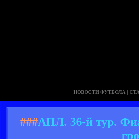
|
НОВОСТИ ФУТБОЛА
СТ
###
АПЛ. 36-й тур. Фи
гр