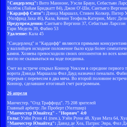
"Сандерленд":
Вито Манноне, Уэсли Браун, Себастьян Ларс
Колбэк (Лайам Бридкатт 84), Джон О'-Ши, Сантьяго Вергин
"Кардифф Сити":
Дэвид Маршалл, Стивен Колкер, Питер У
(Уилфрид Заха 46), Кала, Кевин Теофиль-Катерин, Матс Дел
Предупреждения:
Сантьяго Вергини 37, Себастьян Ларссон 
Гари Медель 39, Фабио 53
Удаление:
Кала 45
"Сандерленд" и "Кардифф" являются прямыми конкурентами в
у валлийцев исходное положение было куда более симпатичн
камня. Хозяева превосходили своих оппонентов во всех ком
могло не сказываться на ходе поединка.
Счет во встрече открыл Коннор Уикхэм в середине первого та
ворота Дэвида Маршалла Фил Дауд назначил пенальти. Фабио
перерыв с перевесом в два мяча. Во второй половине встре
Коннор, сделавшие итоговый счет разгромным.
26 апреля
Манчестер. "Олд Траффорд". 75 208 зрителей
Главный арбитр: Ли Проберт (Уилтшир)
"Манчестер Юнайтед" - "Норвич" 4:0
Голы:
Уэйн Руни 41 (пен.), Уэйн Руни 48, Хуан Мата 64, Ху
"Манчестер Юнайтед":
Давид де Хеа, Патрис Эвра, Фил Д