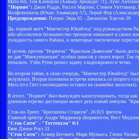
Мата 60), Том Клеверли (Хавьер Эрнандес 71), Луис Антони
"Норвич":
Джон Радди, Рассел Мартин, Стивен Уиттаккер, 
Волфсвинкель (Юхан Эльмандер 57), Лерой Фер (Александер 
Предупреждения:
Патрис Эвра 65 - Джонатан Хаусон 29
Да, первый матч "Манчестер Юнайтед" под руководством Райа
ибо абсолютное большинство тренеров начинают в своих кома
солидность самого Райана, и некоторые тактические перестан
В целом, против "Норвича" "Красным Дьяволам" было достат
не дав "Манкунианцам" особых шансов у своих ворот. Так пр
пенальти. Уэйн Руни решил задачу хладнокровно и четко.
Во втором тайме, в свою очередь, "Манчестер Юнайтед" был 
результата. Вторая половина встречи началась со второго го
Мата (его Гиггз неожиданно оставил на скамейке запасных).
В итоге, "Норвич" был вынужден капитулировать, тогда как 
длинном отрезке дистанции может дать новый импульс "Кра
Сток-он-Трент. "Британниа Стэдиум". 26 021 зритель
Главный арбитр: Андре Марринер (Бирмингем, Вест Мидлен
"Сток Сити" - "Тоттенхэм" 0:1
Гол:
Дэнни Роуз 33
"Сток Сити":
Асмир Бегович, Марк Муньеса, Гленн Уилан,