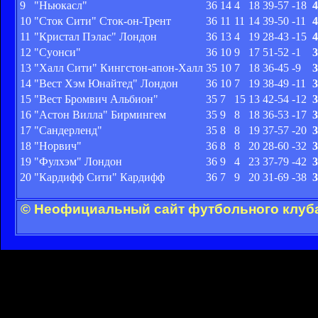
9
"Ньюкасл"
36
14
4
18
39-57
-18
4
10
"Сток Сити" Сток-он-Трент
36
11
11
14
39-50
-11
4
11
"Кристал Пэлас" Лондон
36
13
4
19
28-43
-15
4
12
"Суонси"
36
10
9
17
51-52
-1
3
13
"Халл Сити" Кингстон-апон-Халл
35
10
7
18
36-45
-9
3
14
"Вест Хэм Юнайтед" Лондон
36
10
7
19
38-49
-11
3
15
"Вест Бромвич Альбион"
35
7
15
13
42-54
-12
3
16
"Астон Вилла" Бирмингем
35
9
8
18
36-53
-17
3
17
"Сандерленд"
35
8
8
19
37-57
-20
3
18
"Норвич"
36
8
8
20
28-60
-32
3
19
"Фулхэм" Лондон
36
9
4
23
37-79
-42
3
20
"Кардифф Сити" Кардифф
36
7
9
20
31-69
-38
3
© Неофициальный сайт футбольного клуба