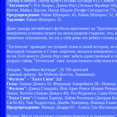
Джефф Кэмерон, Питер Крауч (Уссама Ассаиди 61), Стивен 
"Тоттенхэм":
Уго Льорис, Дэнни Роуз (Эсекьел Фрайерс 69)
Нотон, Майкл Доусон, Насер Шадли (Гилфи Сигурдссон 73),
Предупреждения:
Райан Шоукросс 45, Райан Шоукросс 52, М
Удаление:
Райан Шоукросс 52
Даже гранды английского футбола приезжают на "Британниа 
невероятно успешно играет на своем родном стадионе, что, 
приятных оппонентов, но уж у себя дома эти ребята готовы
"Тоттенхэм" проводит не лучший сезон в своей истории, но
Выездной поединок в Стоке, впрочем, оказался невероятно 
но на 33-й минуте Дэнни Роуз смог забить единственный и п
второго тайма "Тоттенхэм" смог почувствовать себя относит
Лондон. "Крейвен Коттедж". 25 700 зрителей
Главный арбитр: Ли Мэйсон (Бостон, Ланкашир)
"Фулхэм" - "Халл Сити" 2:2
Голы:
Ашкан Дежага 55, Фернандо Аморебьета 58 - Никица
"Фулхэм":
Дэвид Стокдэйл, Йон Арне Риисе (Киран Ричардс
Льюис Холтби (Ашкан Дежага 46), Уго Родальега, Саша Рит
"Халл Сити":
Стивен Харпер, Лайам Росиньор (Джордж Бой
Сагбо 82), Том Хаддлстоун, Джейк Ливермор, Никица Елав
Предупреждения:
Мамаду Диарра 65 - Ахмед Эль-Мухамади
Феликс Магат продолжает отчаянно бороться за выживание 