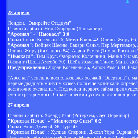
28 апреля
Лондон. "Эмирейтс Стэдиум"
Главный арбитр: Нил Суорбрик (Ланкашир)
"Арсенал" - "Ньюкасл" 3:0
Голы:
Лоран Косельни 26, Мезут Ёзиль 42, Оливье Жиру 66
"Арсенал":
Войцех Щесны, Бакари Санья, Пер Мертезакер, 
Оливье Жиру (Яя Саного 84), Аарон Рэмси (Томаш Росицки 
"Ньюкасл":
Тим Крул, Фабрисио Колоччини, Майкл Уильямс
Гослинг (Шола Амеоби 70), Шейк Исмаэль Тиоте, Матьё Де
Предупреждения:
Лоран Косельни 26, Аарон Рэмси 34, Бака
"Арсенал" успешно воспользовался осечкой "Эвертона" в ма
первые двадцать минут у хозяев поля еще возникали определ
достаточно очевидным. Под конец первого тайма преимущес
счет до разгромного. Стратегический успех для лондонцев в 
27 апреля
Главный арбитр: Ховард Уэбб (Ротерхем, Саус Йоркшир)
"Кристал Пэлас" - "Манчестер Сити" 0:2
Голы:
Эдин Джеко 4, Яя Туре 43
"Кристал Пэлас" :
Хулиан Сперони, Джоэл Уорд, Эдриан Ма
Дэмьен Делейни, Джозеф Ледли, Маруан Шамах (Дуайт Гейл