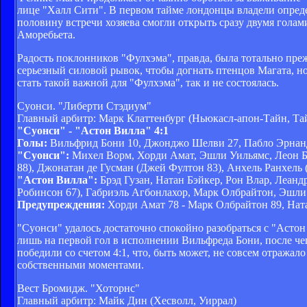
лице "Халл Сити". В первом тайме лондонцы владели опреде
половину встречи хозяева смогли открыть сразу двумя голам
Аморебьета.
Радость поклонников "Фулхэма", правда, была тотально пре
серьезный силовой рывок, чтобы догнать птенцов Магата, но
стать такой важной для "Фулхэма", так и не состоялась.
Суонси. "Либерти Стэдиум"
Главный арбитр: Марк Клаттенбург (Ньюкасл-апон-Тайн, Та
"Суонси" - "Астон Вилла" 4:1
Голы:
Вильфрид Бони 10, Джонджо Шелви 27, Пабло Эрнанде
"Суонси":
Михел Ворм, Хорди Амат, Эшли Уильямс, Леон Б
88), Джонатан де Гусман (Джей Фултон 83), Анхель Ранхель 
"Астон Вилла":
Брэд Гузан, Натан Бэйкер, Рон Влар, Леан
Робинсон 67), Габриэль Агбонлахор, Марк Олбрайтон, Эшли
Предупреждения:
Хорди Амат 78 - Марк Олбрайтон 89, Нат
"Суонси" удалось достаточно спокойно разобраться с "Асто
лишь на первой гол в исполнении Вильфреда Бони, после чег
победили со счетом 4:1, что, быть может, не совсем отражал
собственными моментами.
Вест Бромидж. "Хоторнс"
Главный арбитр: Майк Дин (Хесволл, Уиррал)